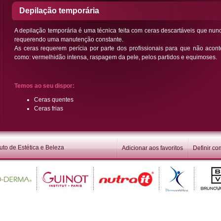
Depilação temporária
A depilação temporária é uma técnica feita com ceras descartáveis que nunca
requerendo uma manutenção constante.
As ceras requerem perícia por parte dos profissionais para que não aconte
como: vermelhidão intensa, raspagem da pele, pelos partidos e equimoses.
Temos ao seu dispor:
Ceras quentes
Ceras frias
uto de Estética e Beleza
Adicionar aos favoritos
Definir c