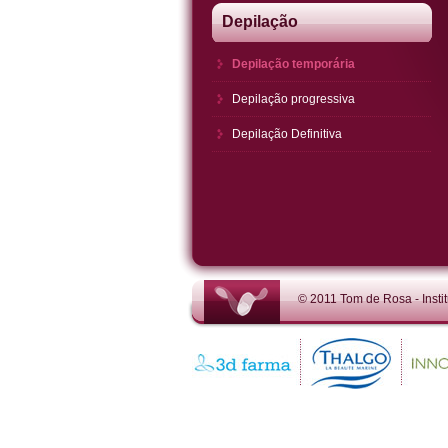
Depilação
Depilação temporária
Depilação progressiva
Depilação Definitiva
© 2011 Tom de Rosa - Instit