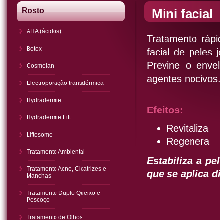
Rosto
Mini facial
AHA (ácidos)
Tratamento rápi
Botox
facial de peles
Previne o envel
Cosmelan
agentes nocivos
Electroporação transdérmica
Hydradermie
Efeitos:
Hydradermie Lift
Revitaliza
Liftosome
Regenera
Tratamento Ambiental
Estabiliza a p
Tratamento Acne, Cicatrizes e
que se aplica d
Manchas
Tratamento Duplo Queixo e
Pescoço
Tratamento de Olhos